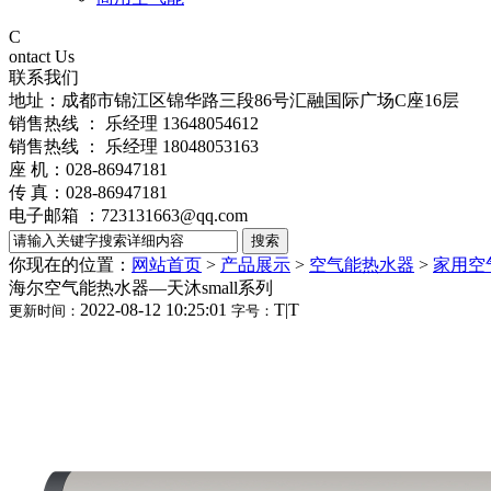
C
ontact Us
联系我们
地址：成都市锦江区锦华路三段86号汇融国际广场C座16层
销售热线 ： 乐经理 13648054612
销售热线 ： 乐经理 18048053163
座 机：028-86947181
传 真：028-86947181
电子邮箱 ：723131663@qq.com
你现在的位置：
网站首页
>
产品展示
>
空气能热水器
>
家用空
海尔空气能热水器—天沐small系列
2022-08-12 10:25:01
T
|
T
更新时间：
字号：